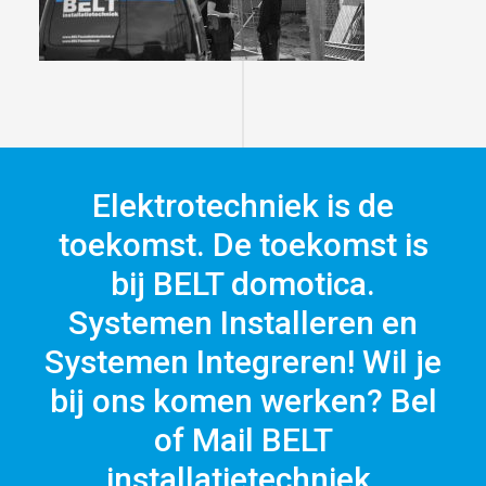
Elektrotechniek is de
toekomst. De toekomst is
bij BELT domotica.
Systemen Installeren en
Systemen Integreren! Wil je
bij ons komen werken? Bel
of Mail BELT
installatietechniek.