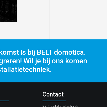
komst is bij BELT domotica.
reren! Wil je bij ons komen
tallatietechniek.
Contact
BELT Installatietechniek