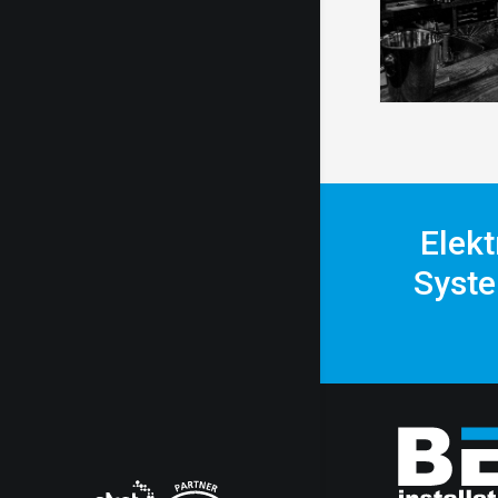
Elekt
Syste