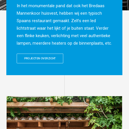
In het monumentale pand dat ook het Bredaas
Mannenkoor huisvest, hebben wij een typisch
Spaans restaurant gemaakt. Zelfs een led
lichtstraat waar het lijkt of je buiten staat. Verder
een flinke keuken, verlichting met veel authentieke
lampen, meerdere heaters op de binnenplaats, etc.
PROJECTEN OVERZICHT