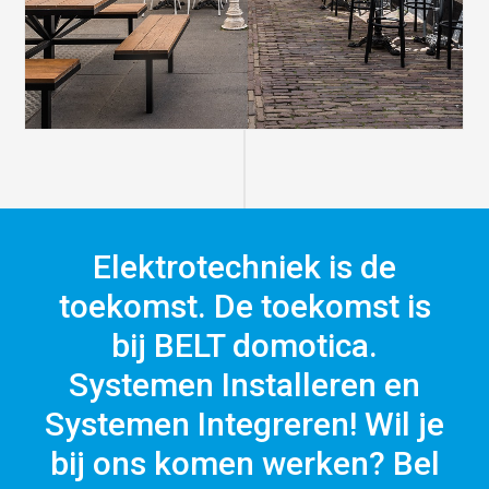
Elektrotechniek is de
toekomst. De toekomst is
bij BELT domotica.
Systemen Installeren en
Systemen Integreren! Wil je
bij ons komen werken? Bel