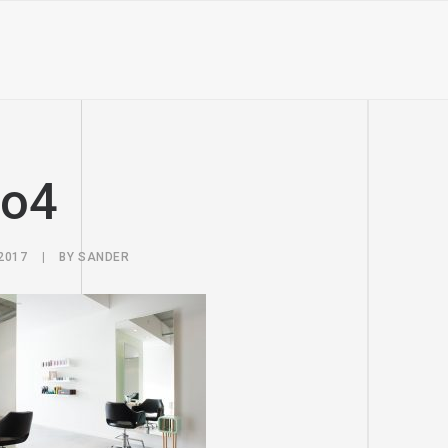
zo4
2017
|
BY
SANDER