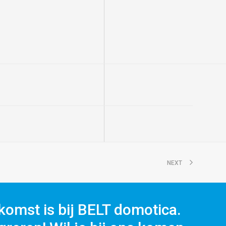
NEXT
komst is bij BELT domotica.