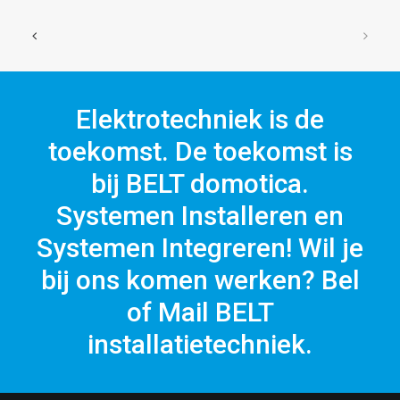
Elektrotechniek is de
toekomst. De toekomst is
bij BELT domotica.
Systemen Installeren en
Systemen Integreren! Wil je
bij ons komen werken? Bel
of Mail BELT
installatietechniek.