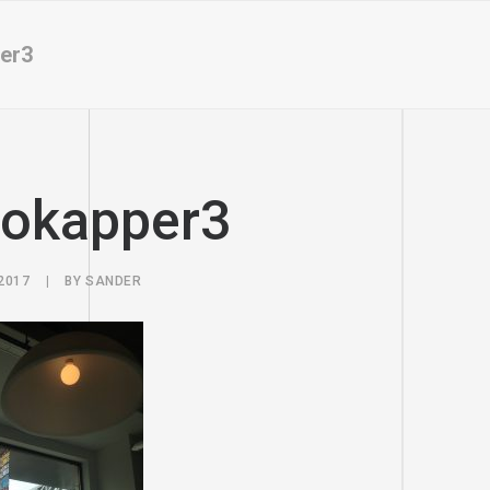
er3
zokapper3
2017
|
BY
SANDER