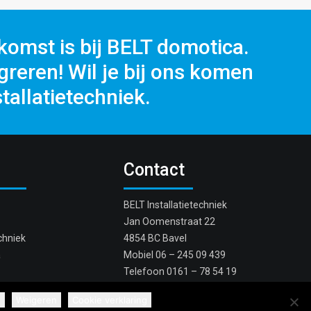
komst is bij BELT domotica.
reren! Wil je bij ons komen
tallatietechniek.
Contact
BELT Installatietechniek
Jan Oomenstraat 22
chniek
4854 BC Bavel
a
Mobiel
06 – 245 09 439
Telefoon
0161 – 78 54 19
Stuur e-mail
d
Weigeren
Cookie verklaring