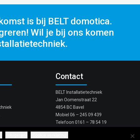
komst is bij BELT domotica.
reren! Wil je bij ons komen
tallatietechniek.
Contact
BELT Installatietechniek
Jan Oomenstraat 22
chniek
4854 BC Bavel
a
Mobiel
06 – 245 09 439
Telefoon
0161 – 78 54 19
Stuur e-mail
d
Weigeren
Cookie verklaring