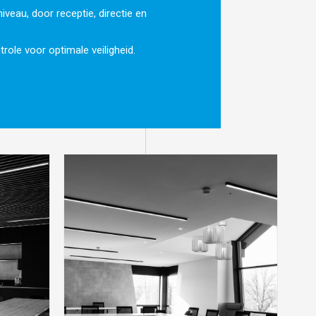
iveau, door receptie, directie en
role voor optimale veiligheid.