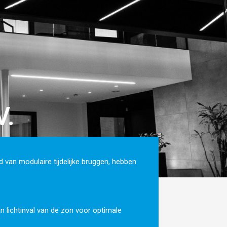
V.
 van modulaire tijdelijke bruggen, hebben
n lichtinval van de zon voor optimale