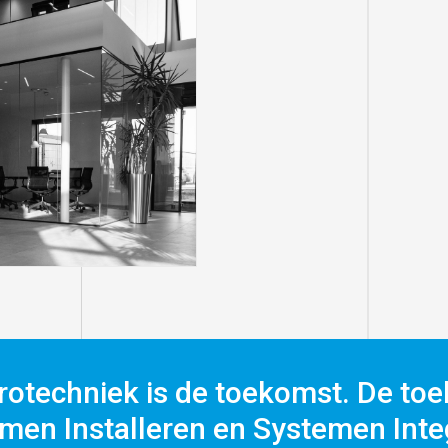
rotechniek is de toekomst. De toe
men Installeren en Systemen Integ