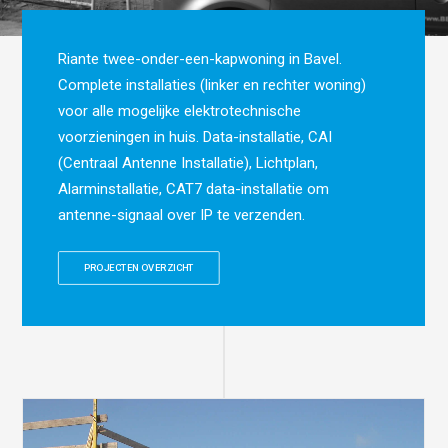
Riante twee-onder-een-kapwoning in Bavel.
Complete installaties (linker en rechter woning)
voor alle mogelijke elektrotechnische
voorzieningen in huis. Data-installatie, CAI
(Centraal Antenne Installatie), Lichtplan,
Alarminstallatie, CAT7 data-installatie om
antenne-signaal over IP te verzenden.
PROJECTEN OVERZICHT