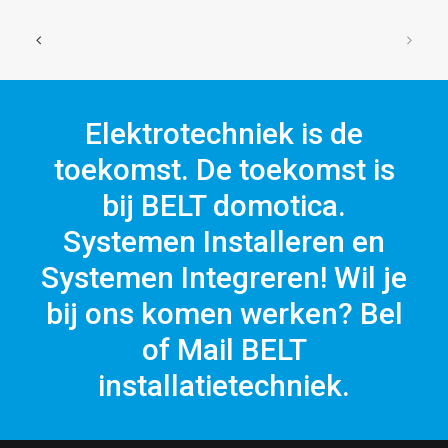
Elektrotechniek is de
toekomst. De toekomst is
bij BELT domotica.
Systemen Installeren en
Systemen Integreren! Wil je
bij ons komen werken? Bel
of Mail BELT
installatietechniek.