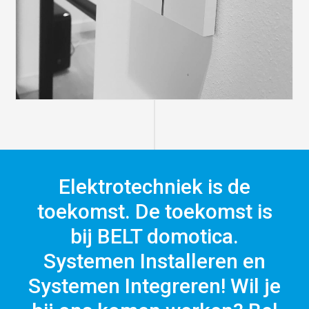
Elektrotechniek is de
toekomst. De toekomst is
bij BELT domotica.
Systemen Installeren en
Systemen Integreren! Wil je