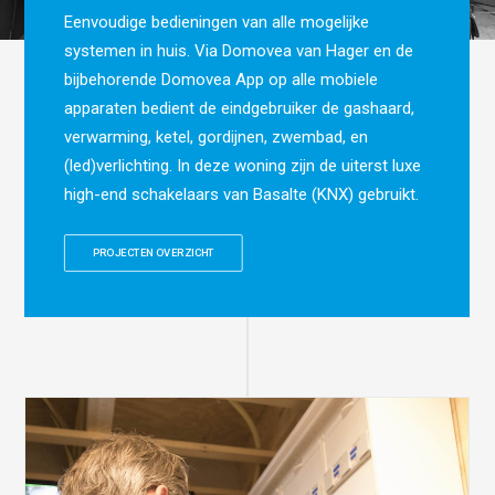
Eenvoudige bedieningen van alle mogelijke
systemen in huis. Via Domovea van Hager en de
bijbehorende Domovea App op alle mobiele
apparaten bedient de eindgebruiker de gashaard,
verwarming, ketel, gordijnen, zwembad, en
(led)verlichting. In deze woning zijn de uiterst luxe
high-end schakelaars van Basalte (KNX) gebruikt.
PROJECTEN OVERZICHT