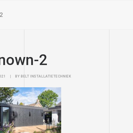
2
nown-2
021
|
BY
BELT INSTALLATIETECHNIEK