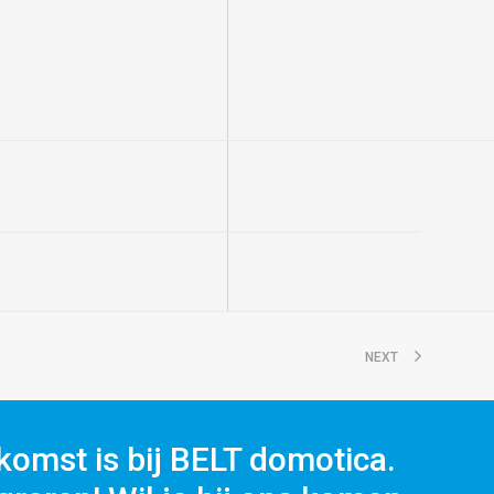
NEXT
komst is bij BELT domotica.