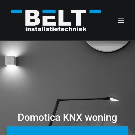
HOME
OVER BELT
ELEKTROTECHNIEK
DOMOTICA
PROJECTEN
Domotica KNX woning
CONTACT